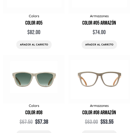
Colors
Armazones
Color #05
Color #05 Armazón
$
82.00
$
74.00
AÑADIR AL CARRITO
AÑADIR AL CARRITO
El
El
El
El
precio
precio
precio
precio
original
actual
original
actual
era:
es:
era:
es:
$67.50.
$57.38.
$63.00.
$53.55.
Colors
Armazones
Color #08
Color #08 Armazón
$
67.50
$
57.38
$
63.00
$
53.55