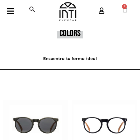
Ir
0
Buscar
Cart
Flyout
al
Menu
contenido
Colors
Encuentra tu forma ideal