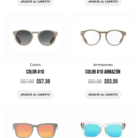
AÑADIR AL CARRITO
AÑADIR AL CARRITO
El
El
El
El
precio
precio
precio
precio
original
actual
original
actual
era:
es:
era:
es:
$67.50.
$57.38.
$63.00.
$53.55.
Colors
Armazones
Color #10
Color #10 Armazón
$
67.50
$
57.38
$
63.00
$
53.55
AÑADIR AL CARRITO
AÑADIR AL CARRITO