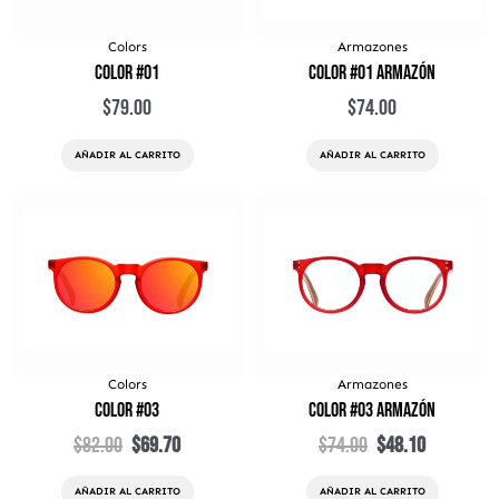
Colors
Armazones
Color #01
Color #01 Armazón
$
79.00
$
74.00
AÑADIR AL CARRITO
AÑADIR AL CARRITO
El
El
El
El
precio
precio
precio
precio
original
actual
original
actual
era:
es:
era:
es:
$82.00.
$69.70.
$74.00.
$48.10.
Colors
Armazones
Color #03
Color #03 Armazón
$
82.00
$
69.70
$
74.00
$
48.10
AÑADIR AL CARRITO
AÑADIR AL CARRITO