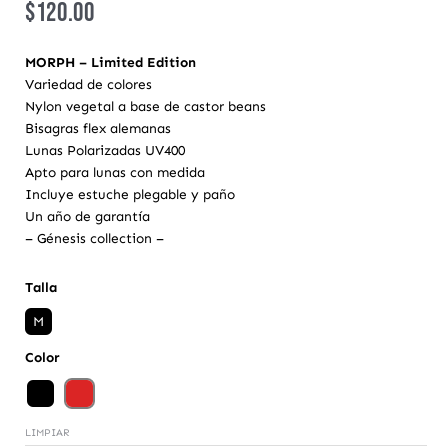
$
120.00
MORPH – Limited Edition
Variedad de colores
Nylon vegetal a base de castor beans
Bisagras flex alemanas
Lunas Polarizadas UV400
Apto para lunas con medida
Incluye estuche plegable y paño
Un año de garantía
– Génesis collection –
Gen
Talla
Morph
M
#02
cantidad
Color
LIMPIAR