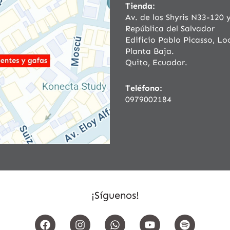
Tienda:
Av. de los Shyris N33-120 
República del Salvador
Edificio Pablo Picasso, Loc
Planta Baja.
Quito, Ecuador.
Teléfono:
0979002184
¡Síguenos!
F
I
W
Y
S
a
n
h
o
p