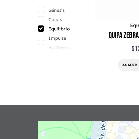
Génesis
Colors
Equ
Equilibrio
Quipa Zebra
Impulse
$
1
Bottleyes
AÑADIR 