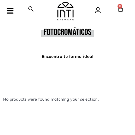
Ir
0
Buscar
Cart
Flyout
al
Menu
contenido
Fotocromáticos
Encuentra tu forma ideal
No products were found matching your selection.